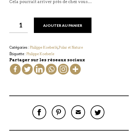
Cela pourrait arriver près de chez vous…
AJOUTER AU PANIER
Catégories :
Philippe Koeberlé
,
Polar et Nature
Étiquette :
Philippe Koeberle
Partager sur les réseaux sociaux
S
P
E
T
H
I
M
W
A
N
A
E
R
T
I
E
E
H
L
T
O
I
A
T
N
S
F
H