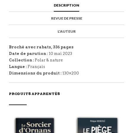
F
I
R
I
DESCRIPTION
A
T
I
S
C
E
E
I
E
M
N
T
REVUE DE PRESSE
B
D
E
O
M
O
K
L'AUTEUR
Broché avec rabats, 336 pages
Date de parution :
10 mai 2023
Collection :
Polar & nature
Langue :
Français
Dimensions du produit :
130×200
PRODUITS APPARENTÉS