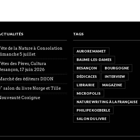
ACTUALITÉS
TAGS
Fête de la Nature à Consolation
AURORE MAMET
dimanche 5 juillet
BAUME-LES-DAMES
Fêtes des Pères, Cultura
BESANÇON
BOURGOGNE
Besançon, 17 juin 2026
DÉDICACES
INTERVIEW
Marché des éditeurs DIJON
LIBRAIRIE
MAGAZINE
8° salon du livre Norge et Tille
MICROPOLIS
Nouveauté Coxigrue
NATURE WRITING À LA FRANÇAISE
PHILIPE KOEBERLE
SALON DU LIVRE