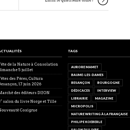
Enfin le quatrième tome !
ACTUALITÉS
TAGS
Fête de la Nature à Consolation
AURORE MAMET
dimanche 5 juillet
BAUME-LES-DAMES
Fêtes des Pères, Cultura
BESANÇON
BOURGOGNE
Besançon, 17 juin 2026
DÉDICACES
INTERVIEW
Marché des éditeurs DIJON
LIBRAIRIE
MAGAZINE
8° salon du livre Norge et Tille
MICROPOLIS
Nouveauté Coxigrue
NATURE WRITING À LA FRANÇAISE
PHILIPE KOEBERLE
SALON DU LIVRE